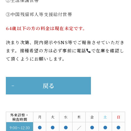
②生活保護世帯
③中国残留邦人等支援給付世帯
64歳以下の方の料金は現在未定です。
決まり次第、院内掲示やSNS等でご報告させていただき
ます。接種希望の方は必ず事前に電話
で在庫を確認し
て頂くようにお願いします。
戻る
外来診察
・
月
火
水
木
金
土
日
検査時間
●
●
●
／
●
●
●
9:00～12:30