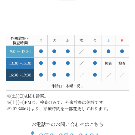
外来診察
・
月
火
水
木
金
土
日
検査時間
●
●
●
／
●
●
●
9:00～12:30
●
●
●
／
●
13:30～15:30
検査
検査
●
●
●
／
●
／
／
16:30～19:30
休診日：木曜・祝日
※(土)(日)AMも診察。
※(土)(日)PMは、検査のみで、外来診察は休診です。
※2023年6月より、診療時間を一部変更しております。
お電話でのお問い合わせはこちら