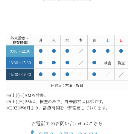
外来診察
・
月
火
水
木
金
土
日
検査時間
●
●
●
／
●
●
●
9:00～12:30
●
●
●
／
●
13:30～15:30
検査
検査
●
●
●
／
●
／
／
16:30～19:30
休診日：木曜・祝日
※(土)(日)AMも診察。
※(土)(日)PMは、検査のみで、外来診察は休診です。
※2023年6月より、診療時間を一部変更しております。
お電話でのお問い合わせはこちら